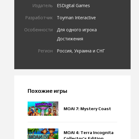
Издатель
ESDigital Games
Разработчик
Toyman Interactive
Особенности
Для одного игрока
Достижения
Регион
Россия, Украина и СНГ
Похожие игры
MOAI 7: Mystery Coast
MOAI 4: Terra Incognita
Collector’s Edition