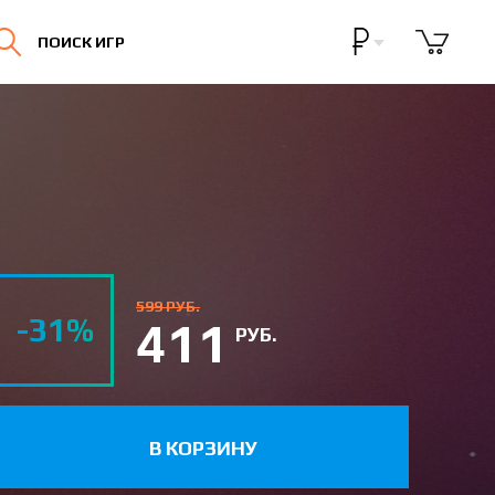
Бонусная программа
ПОИСК ИГР
Личный кабинет
599 РУБ.
-31%
411
РУБ.
В КОРЗИНУ