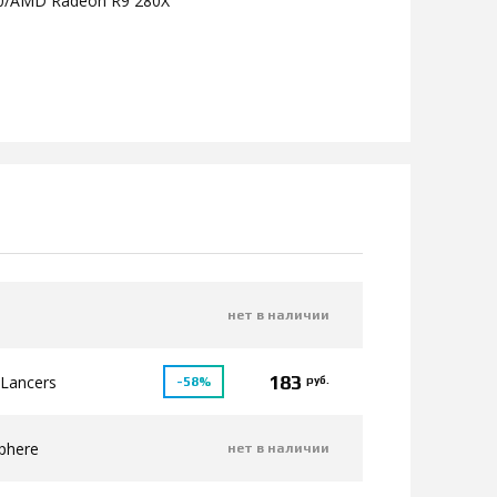
0/AMD Radeon R9 280X
нет в наличии
183
 Lancers
руб.
-58%
Sphere
нет в наличии