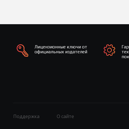
Лицензионные ключи от
Га
официальных издателей
те
по
Поддержка
О сайте