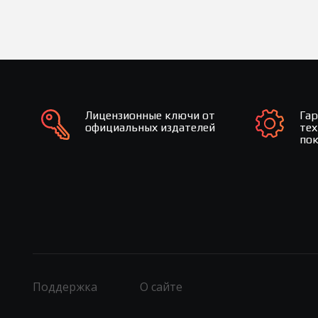
Лицензионные ключи от
Га
официальных издателей
те
по
Поддержка
О сайте