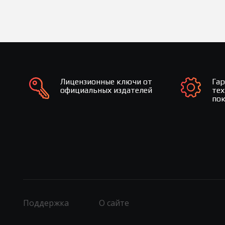
Лицензионные ключи от
Га
официальных издателей
те
по
Поддержка
О сайте