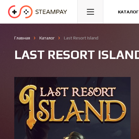
Спорт
Гонки
Казуальные
КАТАЛОГ
Главная
Каталог
Last Resort Island
LAST RESORT ISLAN