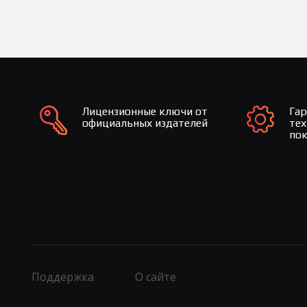
Лицензионные ключи от
Га
официальных издателей
те
по
Поддержка
О сайте