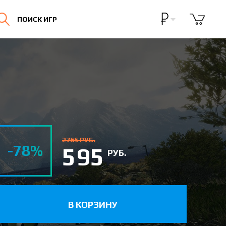
Бонусная программа
ПОИСК ИГР
Личный кабинет
2765 РУБ.
-78%
595
РУБ.
В КОРЗИНУ