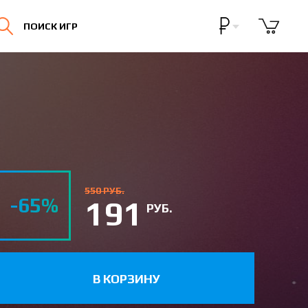
Бонусная программа
ПОИСК ИГР
Личный кабинет
550 РУБ.
-65%
191
РУБ.
В КОРЗИНУ