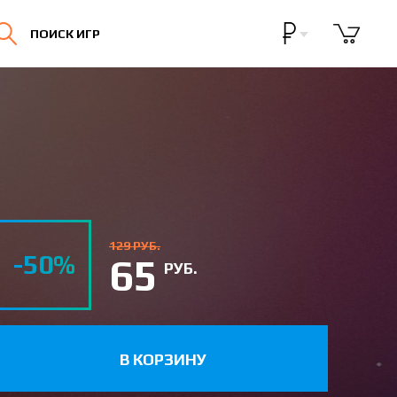
Бонусная программа
ПОИСК ИГР
Личный кабинет
129 РУБ.
-50%
65
РУБ.
В КОРЗИНУ