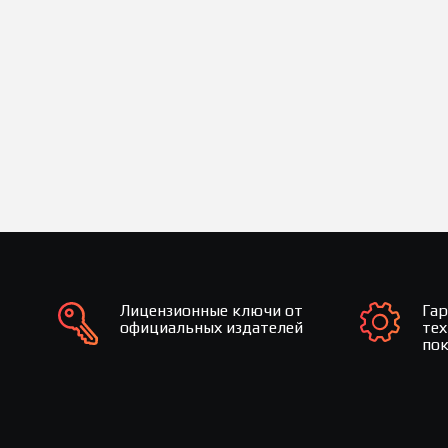
Лицензионные ключи от
Га
официальных издателей
те
по