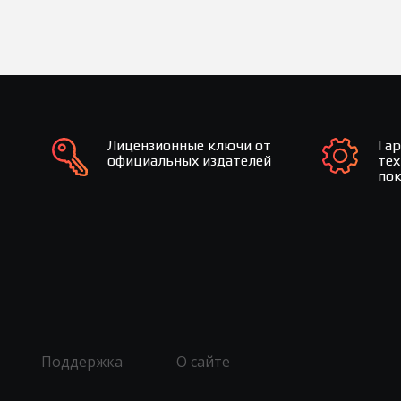
Лицензионные ключи от
Га
официальных издателей
те
по
Поддержка
О сайте