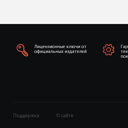
Лицензионные ключи от
Га
официальных издателей
те
по
Поддержка
О сайте