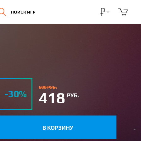
Бонусная программа
ПОИСК ИГР
Личный кабинет
600 РУБ.
-30%
418
РУБ.
В КОРЗИНУ