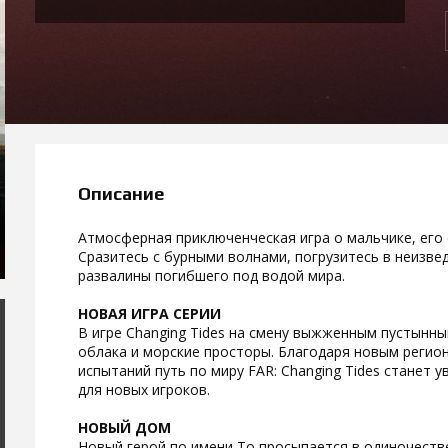
Описание
Атмосферная приключенческая игра о мальчике, его 
Сразитесь с бурными волнами, погрузитесь в неизве
развалины погибшего под водой мира.
НОВАЯ ИГРА СЕРИИ
В игре Changing Tides на смену выжженным пустынным
облака и морские просторы. Благодаря новым регио
испытаний путь по миру FAR: Changing Tides станет у
для новых игроков.
НОВЫЙ ДОМ
Новый герой по имени То просыпается в одиночестве