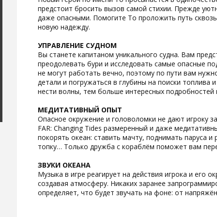
предстоит бросить вызов самой стихии. Прежде уют
даже опасными. Помогите То проложить путь сквозь
новую надежду.
УПРАВЛЕНИЕ СУДНОМ
Вы станете капитаном уникального судна. Вам предс
преодолевать бури и исследовать самые опасные под
не могут работать вечно, поэтому по пути вам нужн
детали и погружаться в глубины на поиски топлива 
нести волны, тем больше интересных подробностей 
МЕДИТАТИВНЫЙ ОПЫТ
Опасное окружение и головоломки не дают игроку за
FAR: Changing Tides размеренный и даже медитативны
покорять океан: ставить мачту, поднимать паруса и 
топку… Только дружба с кораблём поможет вам пер
ЗВУКИ ОКЕАНА
Музыка в игре реагирует на действия игрока и его 
создавая атмосферу. Никаких заранее запрограмми
определяет, что будет звучать на фоне: от напряжё