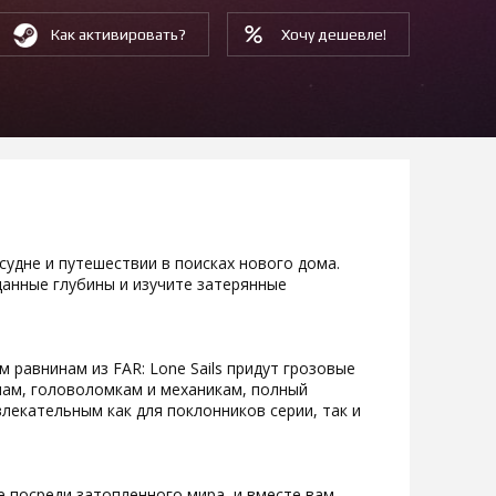
Как активировать?
Хочу дешевле!
судне и путешествии в поисках нового дома.
данные глубины и изучите затерянные
 равнинам из FAR: Lone Sails придут грозовые
нам, головоломкам и механикам, полный
влекательным как для поклонников серии, так и
 посреди затопленного мира, и вместе вам