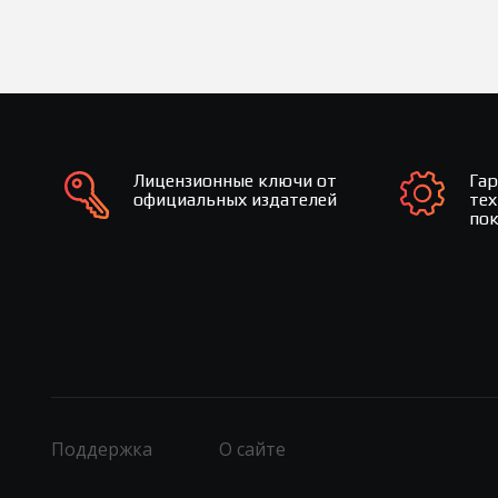
Лицензионные ключи от
Га
официальных издателей
те
по
Поддержка
О сайте