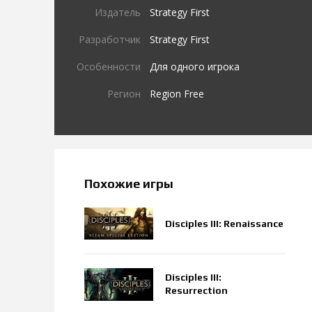
Издатель
Strategy First
Разработчик
Strategy First
Особенности
Для одного игрока
Регион
Region Free
Похожие игры
Disciples III: Renaissance
Disciples III:
Resurrection