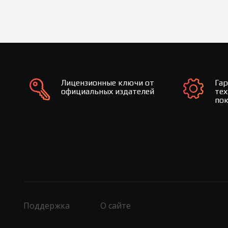
Лицензионные ключи от
Га
официальных издателей
те
по
Поддержка
О сайте