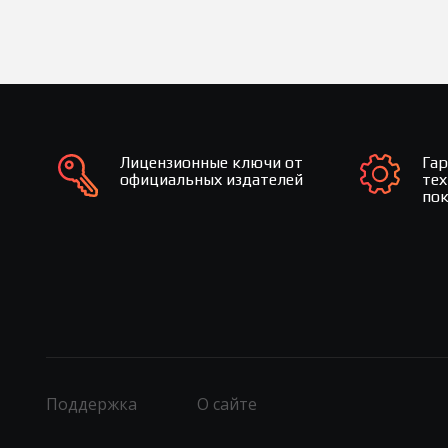
Лицензионные ключи от
Га
официальных издателей
те
по
Поддержка
О сайте