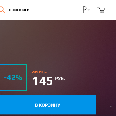
Бонусная программа
ПОИСК ИГР
Личный кабинет
249 РУБ.
-42%
145
РУБ.
В КОРЗИНУ