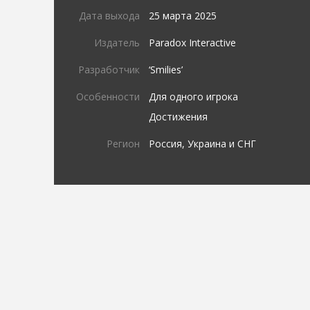
Дата выхода
25 марта 2025
Издатель
Paradox Interactive
Разработчик
‘Smilies’
Особенности
Для одного игрока
Достижения
Регион
Россия, Украина и СНГ