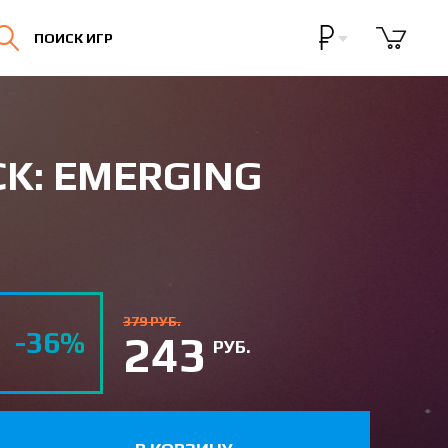
Бонусная программа
ПОИСК ИГР
Личный кабинет
CK: EMERGING
379 РУБ.
-36%
243
РУБ.