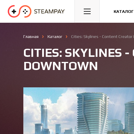
Спорт
Гонки
Казуальные
КАТАЛОГ
Главная
Каталог
Cities: Skylines - Content Creat
CITIES: SKYLINES
DOWNTOWN