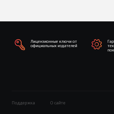
Лицензионные ключи от
Га
официальных издателей
те
по
Поддержка
О сайте