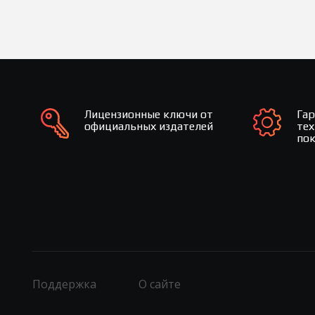
Лицензионные ключи от
Га
официальных издателей
те
по
Поддержка
О сайте