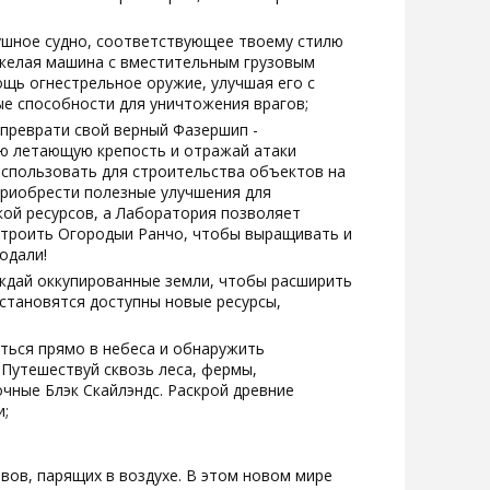
ушное судно, соответствующее твоему стилю
яжелая машина с вместительным грузовым
ощь огнестрельное оружие, улучшая его с
е способности для уничтожения врагов;
 преврати свой верный Фазершип -
ую летающую крепость и отражай атаки
спользовать для строительства объектов на
приобрести полезные улучшения для
ой ресурсов, а Лаборатория позволяет
строить Огородыи Ранчо, чтобы выращивать и
одали!
ждай оккупированные земли, чтобы расширить
 становятся доступны новые ресурсы,
ться прямо в небеса и обнаружить
 Путешествуй сквозь леса, фермы,
очные Блэк Скайлэндс. Раскрой древние
и;
вов, парящих в воздухе. В этом новом мире