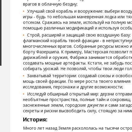
врагов в облачную бездну;
Улучшай свой корабль и вооружение: выбери возд
игры - будь то небольшая маневренная лодка или т
отсеком. Сражаясь на земле, используй на полную м
помощью различных модификаций и используя особы
Строй, расширяй и защищай свою воздушную базу:
флагманский корабль твоей фракции - в неприступн
многочисленных врагов. Собранные ресурсы можно и
борту Фазершипа. К примеру, Мастерская позволит 
дирижаблей и оружия, Фабрика занимается обработк
создавать мощные артефакты. Кстати, не забудь по
собирать урожай. Не позволяй, чтобы твои люди гол
Захватывай территории: создавай союзы и освобо
мощь своей фракции. По мере роста твоего влияния
исследования, персонажи и другие возможности;
Исследуй обширный открытый мир: дерзни отправи
необъятные пространства, полные тайн и сокровищ.
заснеженные земли, городские джунгли и сами загад
секреты и рискни высвободить силу, стоящую за ним
История:
Много лет назад Земля раскололась на тысячи остро