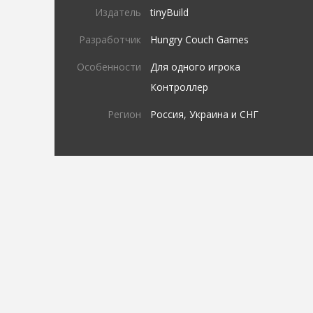
Издатель
tinyBuild
Разработчик
Hungry Couch Games
Особенности
Для одного игрока
Контроллер
Регион
Россия, Украина и СНГ