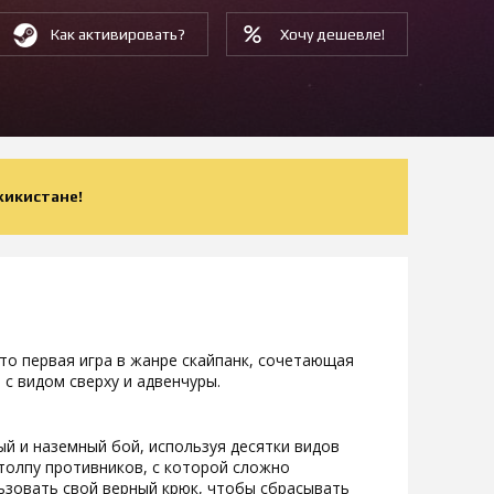
Как активировать?
Хочу дешевле!
жикистане!
- это первая игра в жанре скайпанк, сочетающая
 с видом сверху и адвенчуры.
ый и наземный бой, используя десятки видов
 толпу противников, с которой сложно
льзовать свой верный крюк, чтобы сбрасывать