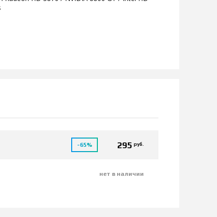
s
295
руб.
-65%
нет в наличии