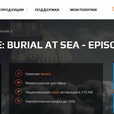
Все игры
 ПРОДУКЦИИ
ПОДДЕРЖКА
МОИ ПОКУПКИ
Episode 2
: BURIAL AT SEA - EPIS
Наличие:
много
Моментальная доставка
Лицензионный
ключ
активации в STEAM
Накопительная скидка до 10%