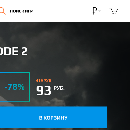
Бонусная программа
ПОИСК ИГР
Личный кабинет
ODE 2
419 РУБ.
-78%
93
РУБ.
В КОРЗИНУ