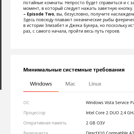
потайные комнаты. Непросто будет справиться и с з
момент, в который следует нажать заветную кнопку
– Episode Two
, вы, безусловно, получите наслажде
Здесь повсюду плавают океанические рыбы фееричес
в истории Элизабет и Джека Букера, но поскольку и
раз, с самого начала, пройти весь путь героев.
Минимальные системные требования
Windows
Mac
Linux
ОС
Windows Vista Service Pa
Процессор
Intel Core 2 DUO 2.4 GH
Оперативная память
2 GB ОЗУ
Видеокарта
DirectX10 Compatible AT