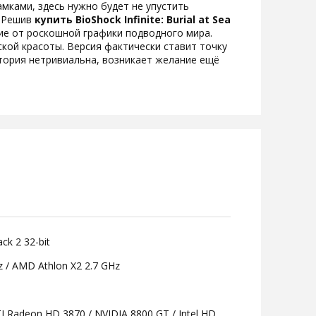
амками, здесь нужно будет не упустить
. Решив
купить BioShock Infinite: Burial at Sea
ние от роскошной графики подводного мира.
кой красоты. Версия фактически ставит точку
стория нетривиальна, возникает желание ещё
ck 2 32-bit
z / AMD Athlon X2 2.7 GHz
I Radeon HD 3870 / NVIDIA 8800 GT / Intel HD