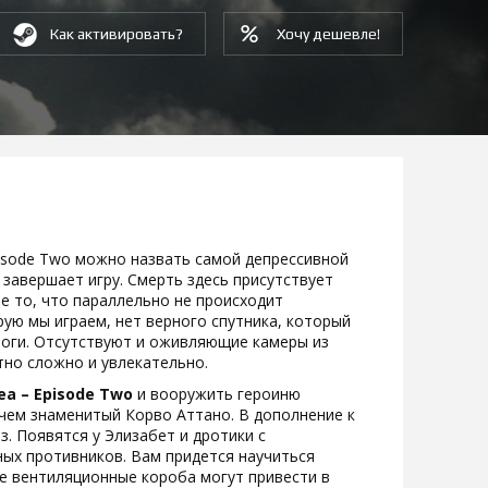
Как активировать?
Хочу дешевле!
Episode Two можно назвать самой депрессивной
 завершает игру. Смерть здесь присутствует
ре то, что параллельно не происходит
рую мы играем, нет верного спутника, который
ноги. Отсутствуют и оживляющие камеры из
тно сложно и увлекательно.
Sea – Episode Two
и вооружить героиню
 чем знаменитый Корво Аттано. В дополнение к
. Появятся у Элизабет и дротики с
ых противников. Вам придется научиться
е вентиляционные короба могут привести в