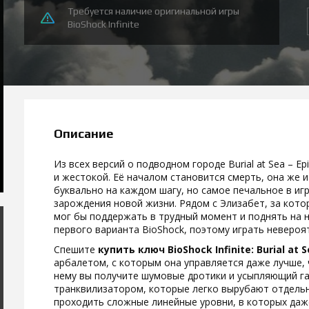
Требуется наличие оригинальной игры
BioShock Infinite
Описание
Из всех версий о подводном городе Burial at Sea – 
и жестокой. Её началом становится смерть, она же и
буквально на каждом шагу, но самое печальное в иг
зарождения новой жизни. Рядом с Элизабет, за кото
мог бы поддержать в трудный момент и поднять на 
первого варианта BioShock, поэтому играть невероя
Спешите
купить ключ BioShock Infinite: Burial at 
арбалетом, с которым она управляется даже лучше,
нему вы получите шумовые дротики и усыпляющий газ
транквилизатором, которые легко вырубают отдельн
проходить сложные линейные уровни, в которых даж