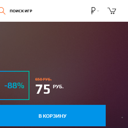
Бонусная программа
ПОИСК ИГР
Личный кабинет
650 РУБ.
-88%
75
РУБ.
В КОРЗИНУ