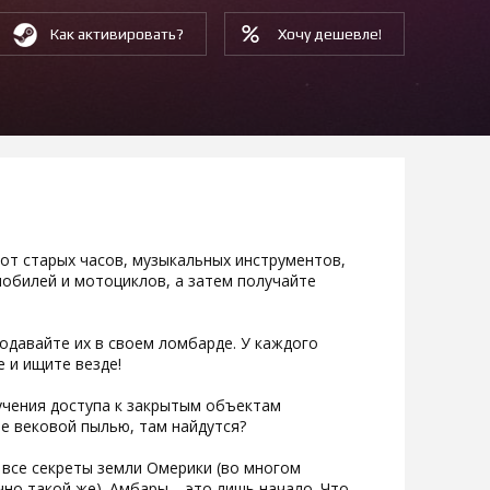
Как активировать?
Хочу дешевле!
от старых часов, музыкальных инструментов,
мобилей и мотоциклов, а затем получайте
одавайте их в своем ломбарде. У каждого
 и ищите везде!
лучения доступа к закрытым объектам
е вековой пылью, там найдутся?
 все секреты земли Омерики (во многом
но такой же). Амбары – это лишь начало. Что