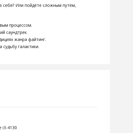
в себя? Или пойдёте сложным путём,
вым процессом.
ий саундтрек.
дициях жанра файтинг.
а судьбу галактики.
e i3-4130