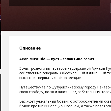
Описание
Aeon Must Die — пусть галактика горит!
Эона, грозного императора неудержимой Армады Пус
собственные генералы. Обессиленный и лишённый те
выжить и свершить своё возмездие.
Путешествуйте по футуристическому городу Пантеон
свою свободу, волю и власть над собственным телом
Вас ждёт уникальный боевик с остросюжетными схват
боями против инновационного ИИ, а также потряса