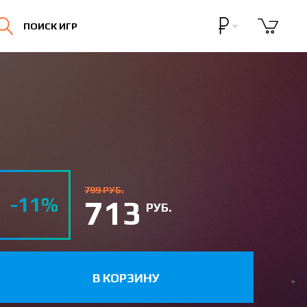
Бонусная программа
ПОИСК ИГР
Личный кабинет
799 РУБ.
-11%
713
РУБ.
В КОРЗИНУ