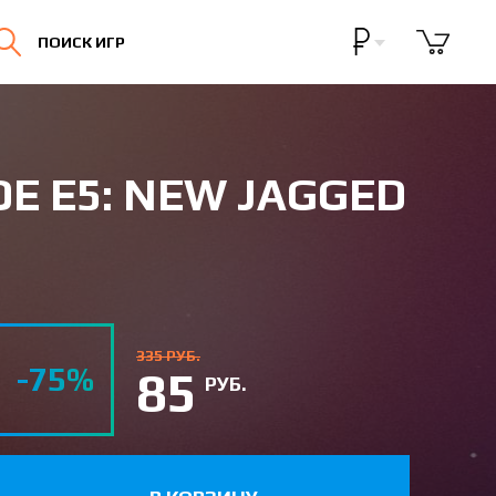
Бонусная программа
ПОИСК ИГР
Личный кабинет
ADE E5: NEW JAGGED
335 РУБ.
-75%
85
РУБ.