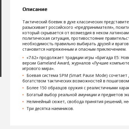
Описание
Тактический боевик в духе классических представит
разыскивает российского «предпринимателя», похити
который скрывается от возмездия в неком латиноам
политическая ситуация, противостояние правительс
необходимость правильно выбирать друзей и врагов
становится напряженным и опасным приключением.
«7.62» продолжает традиции игры «Бригада E5: Но
версии Gameland Award, журналов «Лучшие компьюте
игрового мира».
Боевая система SPM (Smart Pause Mode) сочетает 
богатством тактических возможностей в пошаговом
Более 150 образцов оружия с реалистичными хар
Богатый выбор реальной амуниции и предметов эк
Нелинейный сюжет, свобода принятия решений, не
Три десятка наемников.