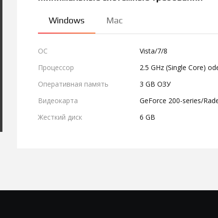
Windows
Mac
ОС
Vista/7/8
Процессор
2.5 GHz (Single Core) od
Оперативная память
3 GB ОЗУ
Видеокарта
GeForce 200-series/Rade
Жесткий диск
6 GB