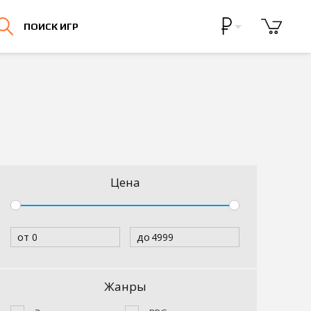
Бонусная программа
ПОИСК ИГР
Личный кабинет
Цена
от
до
Жанры