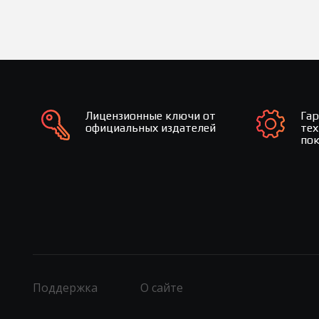
Лицензионные ключи от
Га
официальных издателей
те
по
Поддержка
О сайте