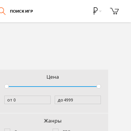
Бонусная программа
ПОИСК ИГР
Личный кабинет
Цена
от
до
Жанры