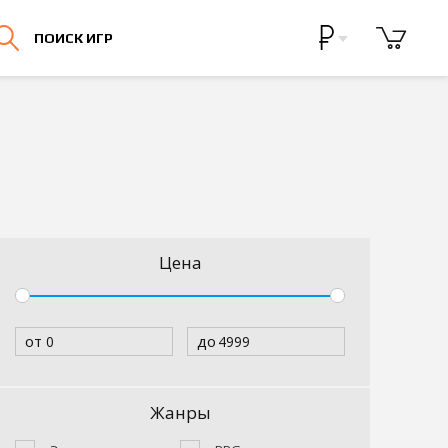
Бонусная программа
ПОИСК ИГР
Личный кабинет
Цена
от
до
Жанры