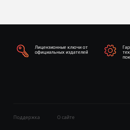
Лицензионные ключи от
Га
официальных издателей
те
по
Поддержка
О сайте