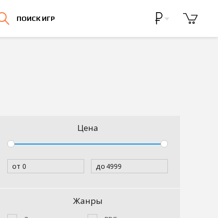
Бонусная программа
ПОИСК ИГР
Личный кабинет
Цена
от
до
Жанры