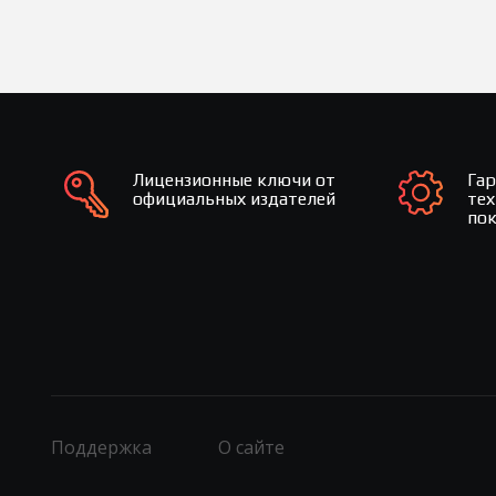
Лицензионные ключи от
Га
официальных издателей
те
по
Поддержка
О сайте