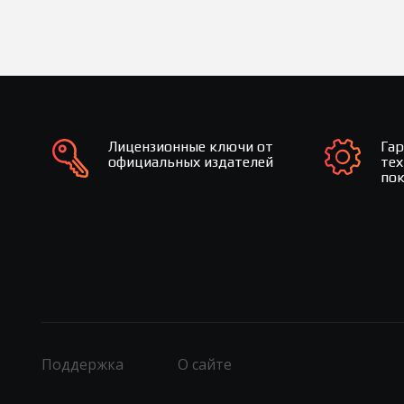
Лицензионные ключи от
Га
официальных издателей
те
по
Поддержка
О сайте